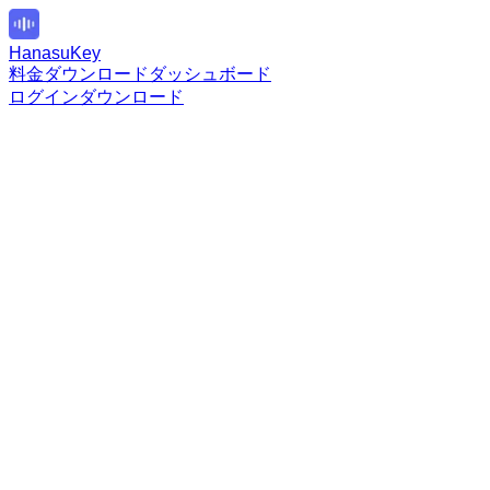
HanasuKey
料金
ダウンロード
ダッシュボード
ログイン
ダウンロード
登録なしで1日10回まで
基本的な音声認識機能
すぐに試せる