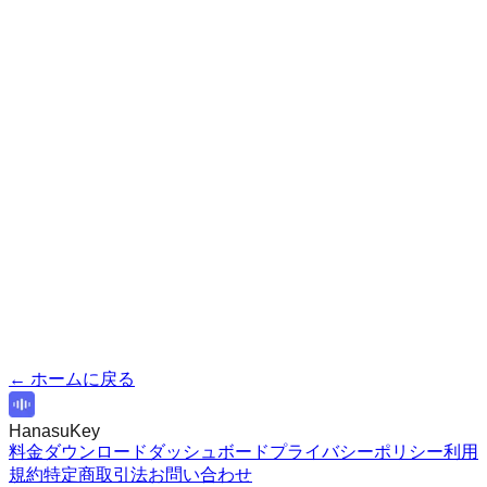
す。期間終了後は自動で課金が開始されます。
プランはいつでも変更できますか？
はい、いつでもアップグレード・ダウングレードが可能で
す。日割り計算で精算されます。
解約はどうすればいいですか？
ダッシュボードから1クリックで解約できます。違約金は一
切ありません。
支払い方法は？
クレジットカード（Visa、Mastercard、American
Express、JCB）に対応しています。
← ホームに戻る
HanasuKey
料金
ダウンロード
ダッシュボード
プライバシーポリシー
利用
規約
特定商取引法
お問い合わせ